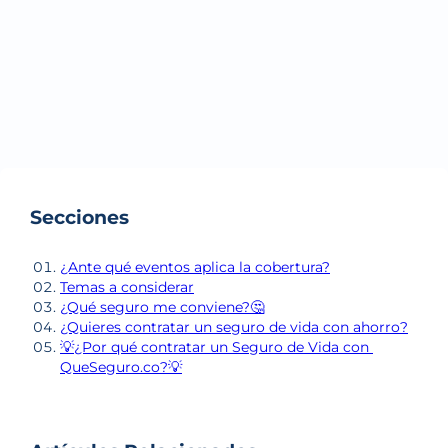
Sebastián Ramírez
QP Publishing
Creador de contenido creativo y dinámico que te ayude
a familiarizarte y entender los distintos sistemas de
salud alrededor del mundo.
Secciones
¿Ante qué eventos aplica la cobertura?
Temas a considerar
¿Qué seguro me conviene?🤔
¿Quieres contratar un seguro de vida con ahorro?
💡¿Por qué contratar un Seguro de Vida con 
QueSeguro.co?💡