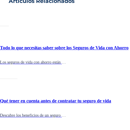
Artículos Relacionados
Todo lo que necesitas saber sobre los Seguros de Vida con Ahorro
Los seguros de vida con ahorro están ganando popularidad en Colombia. Descubre cómo esta modalidad no solo protege a tus seres queridos, sino que también te permite ahorrar para el futuro. Conoce todos los beneficios de los seguros de vida con ahorro
Qué tener en cuenta antes de contratar tu seguro de vida
Descubre los beneficios de un seguro de vida y qué tener en cuenta antes de contratarlo. Protege a tu familia con la mejor asesoría en QueSeguro.co.