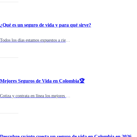
¿Qué es un seguro de vida y para qué sirve?
Todos los días estamos expuestos a riesgos. Por eso, pensar en un seguro de vida, es un gesto de amor y protección para ti y tu familia.
Mejores Seguros de Vida en Colombia🏆
Cotiza y contrata en línea los mejores seguros de vida en el mercado colombiano.
Descubre cuánto cuesta un seguro de vida en Colombia en 2026