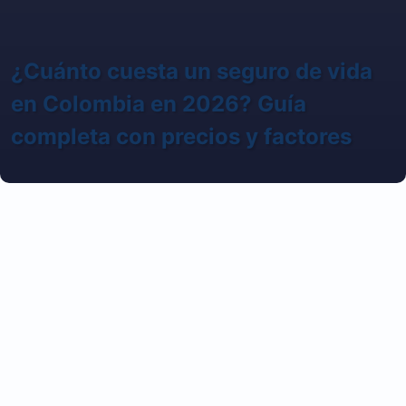
¿Cuánto cuesta un seguro de vida
en Colombia en 2026? Guía
completa con precios y factores
/ Que Son Cuanto Cuestan
QS Blog
/ Polizas de Salud
¿Estás pensando en proteger a tu familia con un
seguro de vida pero no sabes cuánto cuesta?
En esta
guía actualizada para 2026, te explicamos
cuánto
cuesta un seguro de vida en Colombia
, qué factores
influyen en su precio, qué tipos de pólizas existen y